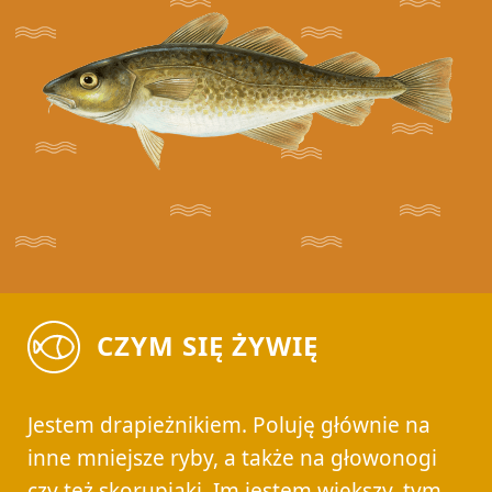
CZYM SIĘ ŻYWIĘ
Jestem drapieżnikiem. Poluję głównie na
inne mniejsze ryby, a także na głowonogi
czy też skorupiaki. Im jestem większy, tym