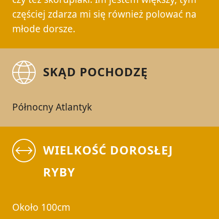
częściej zdarza mi się również polować na
młode dorsze.
SKĄD POCHODZĘ
Północny Atlantyk
WIELKOŚĆ DOROSŁEJ
RYBY
Około 100cm