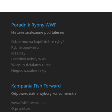
Poradnik Rybny WWF
Historie znalezione pod talerzem
Gdzie można kupić dobre ryby?
Rybne opowieści
Przepisy
Poradnik Rybny WWF
Wszyscy działamy razem
Niepodważalne fakty
Kampania Fish Forward
Odpowiedzialne wybory konsumenckie
www.fishforward.eu
O projekcie