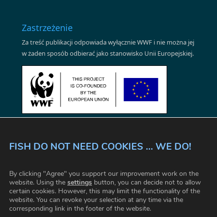
Zastrzeżenie
Za treść publikacji odpowiada wyłącznie WWF i nie można jej
w żaden sposób odbierać jako stanowisko Unii Europejskiej.
FISH DO NOT NEED COOKIES ... WE DO!
WSZYSCY DZIAŁAMY RAZEM
By clicking "Agree" you support our improvement work on the
NIEPODWAŻALNE FAKTY
ZASADY I WARUNKI
website. Using the
settings
button, you can decide not to allow
certain cookies. However, this may limit the functionality of the
FAQ
KONTAKT
USTAWIENIA CIASTECZKA
website. You can revoke your selection at any time via the
corresponding link in the footer of the website.