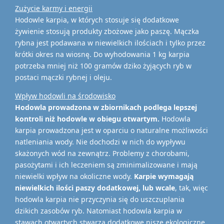
Zużycie karmy i energii
Hodowle karpia, w których stosuje się dodatkowe
żywienie stosują produkty zbożowe jako paszę. Mączka
rybna jest podawana w niewielkich ilościach i tylko przez
krótki okres na wiosnę. Do wyhodowania 1 kg karpia
potrzeba mniej niż 100 gramów dziko żyjących ryb w
postaci mączki rybnej i oleju.
Wpływ hodowli na środowisko
Hodowla prowadzona w zbiornikach podlega lepszej
kontroli niż hodowle w obiegu otwartym.
Hodowla
karpia prowadzona jest w oparciu o naturalne możliwości
natleniania wody. Nie dochodzi w nich do wypływu
skażonych wód na zewnątrz. Problemy z chorobami,
pasożytami i ich leczeniem są zminimalizowane i mają
niewielki wpływ na okoliczne wody.
Karpie wymagają
niewielkich ilości paszy dodatkowej, lub wcale
, tak, więc
hodowla karpia nie przyczynia się do uszczuplania
dzikich zasobów ryb. Natomiast hodowla karpia w
stawach otwartych stwarza dodatkowe nisze ekologiczne