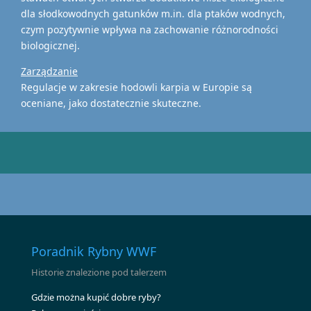
dla słodkowodnych gatunków m.in. dla ptaków wodnych,
czym pozytywnie wpływa na zachowanie różnorodności
biologicznej.
Zarządzanie
Regulacje w zakresie hodowli karpia w Europie są
oceniane, jako dostatecznie skuteczne.
Poradnik Rybny WWF
Historie znalezione pod talerzem
Gdzie można kupić dobre ryby?