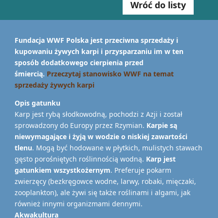
Wróć do listy
Fundacja WWF Polska jest przeciwna sprzedaży i
kupowaniu żywych karpi i przysparzaniu im w ten
sposób dodatkowego cierpienia przed
śmiercią.
Przeczytaj stanowisko WWF na temat
sprzedaży żywych karpi
Opis gatunku
Karp jest rybą słodkowodną, pochodzi z Azji i został
sprowadzony do Europy przez Rzymian.
Karpie są
niewymagające i żyją w wodzie o niskiej zawartości
tlenu
. Mogą być hodowane w płytkich, mulistych stawach
gęsto porośniętych roślinnością wodną.
Karp jest
gatunkiem wszystkożernym
. Preferuje pokarm
zwierzęcy (bezkręgowce wodne, larwy, robaki, mięczaki,
zooplankton), ale żywi się także roślinami i algami, jak
również innymi organizmami dennymi.
Akwakultura