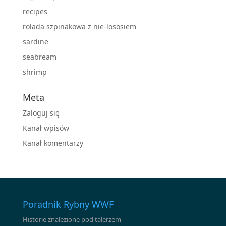
recipes
rolada szpinakowa z nie-lososiem
sardine
seabream
shrimp
Meta
Zaloguj się
Kanał wpisów
Kanał komentarzy
Poradnik Rybny WWF
Historie znalezione pod talerzem