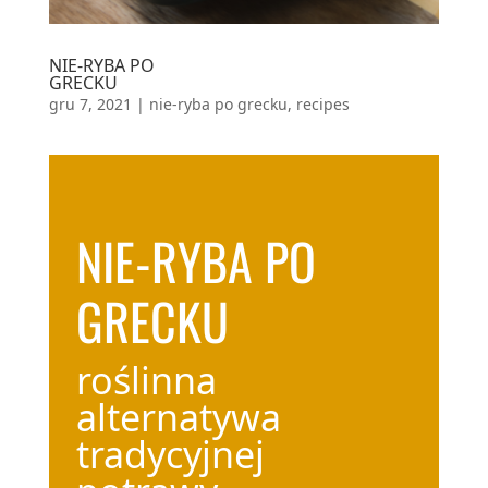
NIE-RYBA PO
GRECKU
gru 7, 2021
|
nie-ryba po grecku
,
recipes
NIE-RYBA PO
GRECKU
roślinna
alternatywa
tradycyjnej