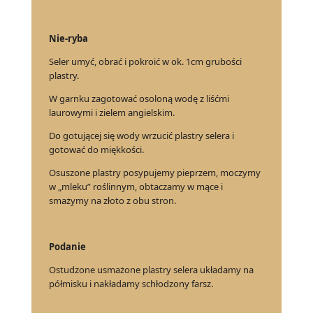
Nie-ryba
Seler umyć, obrać i pokroić w ok. 1cm grubości
plastry.
W garnku zagotować osoloną wodę z liśćmi
laurowymi i zielem angielskim.
Do gotującej się wody wrzucić plastry selera i
gotować do miękkości.
Osuszone plastry posypujemy pieprzem, moczymy
w „mleku” roślinnym, obtaczamy w mące i
smażymy na złoto z obu stron.
Podanie
Ostudzone usmażone plastry selera układamy na
półmisku i nakładamy schłodzony farsz.