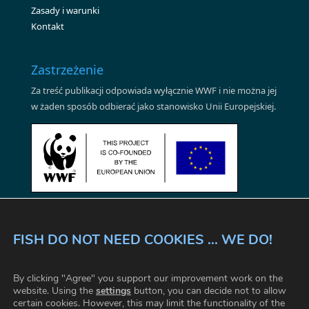
Zasady i warunki
Kontakt
Zastrzeżenie
Za treść publikacji odpowiada wyłącznie WWF i nie można jej
w żaden sposób odbierać jako stanowisko Unii Europejskiej.
FISH DO NOT NEED COOKIES ... WE DO!
WSZYSCY DZIAŁAMY RAZEM
By clicking "Agree" you support our improvement work on the
NIEPODWAŻALNE FAKTY
ZASADY I WARUNKI
website. Using the
settings
button, you can decide not to allow
certain cookies. However, this may limit the functionality of the
FAQ
KONTAKT
USTAWIENIA CIASTECZKA