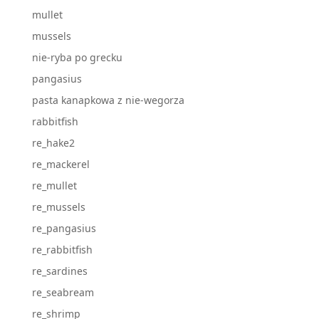
mullet
mussels
nie-ryba po grecku
pangasius
pasta kanapkowa z nie-wegorza
rabbitfish
re_hake2
re_mackerel
re_mullet
re_mussels
re_pangasius
re_rabbitfish
re_sardines
re_seabream
re_shrimp