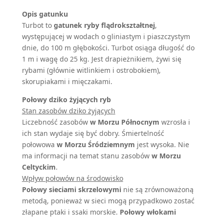
Opis gatunku
Turbot to
gatunek ryby flądrokształtnej
,
występującej w wodach o gliniastym i piaszczystym
dnie, do 100 m głębokości. Turbot osiąga długość do
1 m i wagę do 25 kg. Jest drapieżnikiem, żywi się
rybami (głównie witlinkiem i ostrobokiem),
skorupiakami i mięczakami.
Połowy dziko żyjących ryb
Stan zasobów dziko żyjących
Liczebność zasobów
w Morzu Północnym
wzrosła i
ich stan wydaje się być dobry. Śmiertelność
połowowa
w Morzu Śródziemnym
jest wysoka. Nie
ma informacji na temat stanu zasobów
w Morzu
Celtyckim
.
Wpływ połowów na środowisko
Połowy sieciami skrzelowymi
nie są zrównoważoną
metodą, ponieważ w sieci mogą przypadkowo zostać
złapane ptaki i ssaki morskie.
Połowy włokami