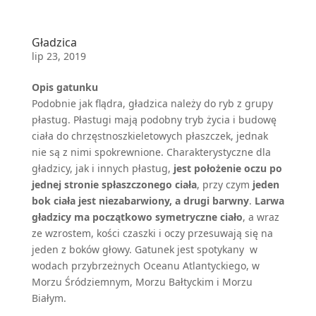
Gładzica
lip 23, 2019
Opis gatunku
Podobnie jak flądra, gładzica należy do ryb z grupy
płastug. Płastugi mają podobny tryb życia i budowę
ciała do chrzęstnoszkieletowych płaszczek, jednak
nie są z nimi spokrewnione. Charakterystyczne dla
gładzicy, jak i innych płastug,
jest położenie oczu po
jednej stronie spłaszczonego ciała
, przy czym
jeden
bok ciała jest niezabarwiony, a drugi barwny
.
Larwa
gładzicy ma początkowo symetryczne ciało
, a wraz
ze wzrostem, kości czaszki i oczy przesuwają się na
jeden z boków głowy. Gatunek jest spotykany w
wodach przybrzeżnych Oceanu Atlantyckiego, w
Morzu Śródziemnym, Morzu Bałtyckim i Morzu
Białym.