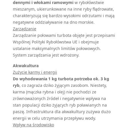
dennymi i włokami ramowymi
w rybołówstwie
mieszanym, ukierunkowane na inne ryby flądrowate,
charakteryzują się bardzo wysokimi odrzutami i mają
negatywne oddziaływanie na dno morskie.
Zarządzanie
Zarządzanie połowami turbota objęte jest przepisami
Wspólnej Polityki Rybołówstwa UE i obejmuje
ustalanie maksymalnych limitów połowowych.
System zarządzania jest wdrożony.
Akwakultura
Zużycie karmy i energii
Do wyhodowania 1 kg turbota potrzeba ok. 3 kg
ryb
, co zagraża dziko żyjącym zasobom. Niestety,
karma (mączka rybna i olej) nie pochodzi ze
zrównoważonych źródeł i negatywnie wpływa na
stan populacji dziko żyjących ryb poławianych na
paszę. Infrastruktura dla akwakultury zużywa dużo
energii w celu utrzymania przepływu wody.
Wpływ na środowisko