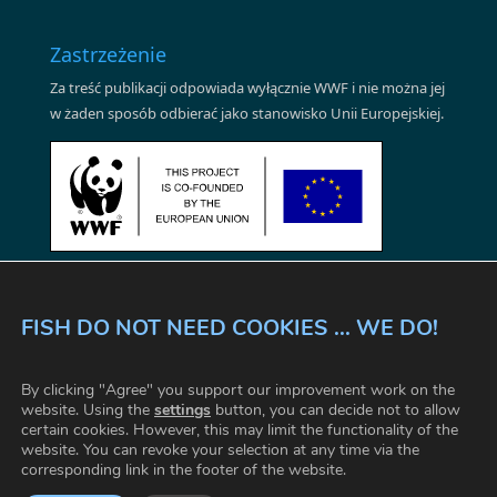
Zastrzeżenie
Za treść publikacji odpowiada wyłącznie WWF i nie można jej
w żaden sposób odbierać jako stanowisko Unii Europejskiej.
FISH DO NOT NEED COOKIES ... WE DO!
WSZYSCY DZIAŁAMY RAZEM
By clicking "Agree" you support our improvement work on the
NIEPODWAŻALNE FAKTY
ZASADY I WARUNKI
website. Using the
settings
button, you can decide not to allow
certain cookies. However, this may limit the functionality of the
FAQ
KONTAKT
USTAWIENIA CIASTECZKA
website. You can revoke your selection at any time via the
corresponding link in the footer of the website.
© 2026 WWF |
www.wwf.pl
|
www.fishforward.eu