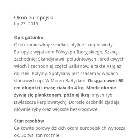
Okoń europejski
lip 23, 2019
Opis gatunku
Okoń zamieszkuje słodkie, płytkie i ciepłe wody
Europy z wyjątkiem Półwyspu Iberyjskiego, Szkocji,
zachodniej Skandynawii, południowych i środkowych
Włoch i zachodniej części Bałkanów, a także Azję aż
do rzeki Kołymy. Spotykany jest czasem w wodach
słonawych np. W Morzu Bałtyckim.
Osiąga nawet 60
cm długości i masę ciała do 4 kg
.
Młode okonie
żywią się planktonem, później ikrą
innych ryb
(zwłaszcza karpiowatych). Dorosłe osobniki zjadają
głównie ryby oraz większe bezkręgowce.
Stan zasobów
Całkowite połowy dzikich okoni europejskich wynoszą
ok. 30 tys. ton rocznie.