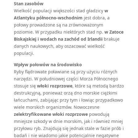
Stan zasobów
Wielkość populacji większości stad gładzicy
w
Atlantyku północno-wschodnim
jest dobra, a
połowy prowadzone są na zrównoważonym
poziomie. W przypadku niektórych stad np.
w Zatoce
Biskajskiej i wodach na zachód od Irlandii
brakuje
danych naukowych, aby oszacować wielkość
populacji.
Wpływ połowów na środowisko
Ryby flądrowate poławiane są przy użyciu różnych
narzędzi. W południowej części Morza Północnego
stosuje się
włoki rozprzowe
, które są metodą bardzo
destrukcyjną, ponieważ orzą dno morskie ciężkimi
łańcuchami, zabijając przy tym i łowiąc przypadkowo
wiele morskich organizmów. Nowoczesne
zelektryfikowane włoki rozprzowe
powodują
mniejsze szkody w dnie morskim, jak i również mniej
przyłowu ryb. Znajdują się jednak stale w fazie prób i
badań i nie wiadomo jakie potencjalnie negatywne