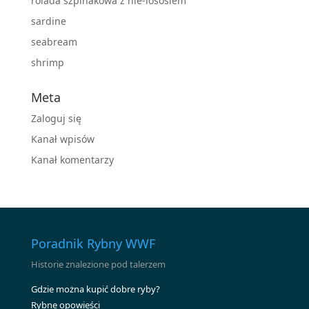
rolada szpinakowa z nie-lososiem
sardine
seabream
shrimp
Meta
Zaloguj się
Kanał wpisów
Kanał komentarzy
Poradnik Rybny WWF
Historie znalezione pod talerzem
Gdzie można kupić dobre ryby?
Rybne opowieści